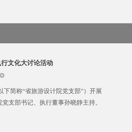
执行文化大讨论活动
以下简称
“
省旅游设计院
党支部
”）开展
院
党支部书记
、
执行董事孙晓静
主持。